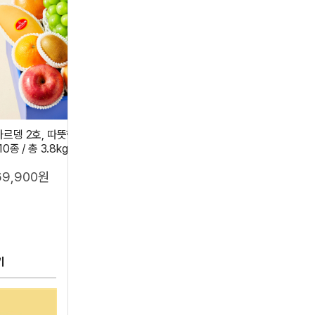
자르뎅 2호, 따뜻한 마음 과일선물세트
자르뎅 1호, 감사의 인사 과일선
10종 / 총 3.8kg이상)
종 총 4.3kg이상)
69,900원
59,900원
기