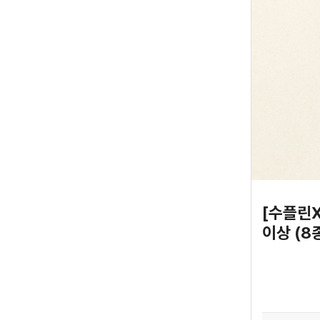
[수플린X
이상 (8