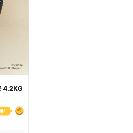
4.2KG
받기!